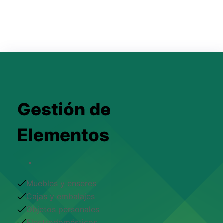
Gestión de
Elementos
Muebles y enseres
Cajas y embalajes
Objetos personales
Electrodomésticos