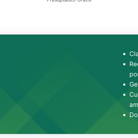
Cl
Re
po
Ge
Cu
am
Do