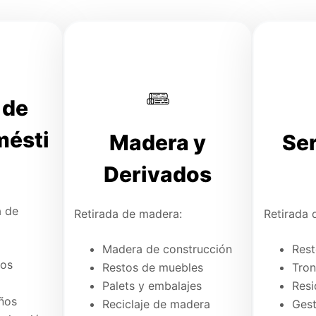
 de
mésti
Madera y
Ser
Derivados
a de
Retirada de madera:
Retirada 
Madera de construcción
Rest
cos
Restos de muebles
Tron
Palets y embalajes
Resi
ños
Reciclaje de madera
Gest