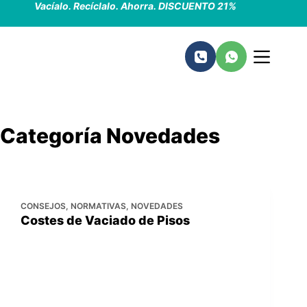
Vacíalo. Recíclalo. Ahorra. DISCUENTO 21%
Saltar
al
contenido
Categoría
Novedades
CONSEJOS
,
NORMATIVAS
,
NOVEDADES
Costes de Vaciado de Pisos